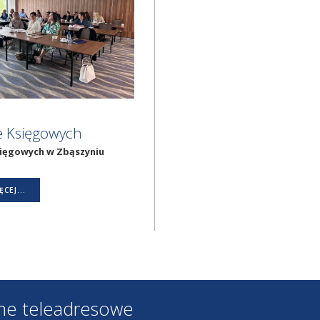
e Księgowych
sięgowych w Zbąszyniu
CEJ...
ne teleadresowe