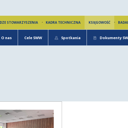
DZE STOWARZYSZENIA
KADRA TECHNICZNA
KSIĘGOWOŚĆ
BADA
O nas
Cele SWW
Spotkania
Dokumenty S