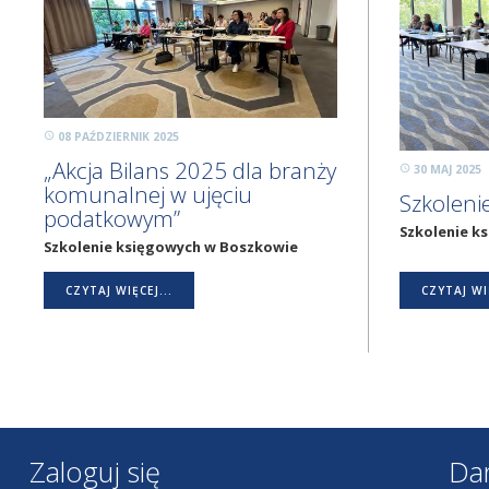
08 PAŹDZIERNIK 2025
„Akcja Bilans 2025 dla branży
30 MAJ 2025
komunalnej w ujęciu
Szkoleni
podatkowym”
Szkolenie k
Szkolenie księgowych w Boszkowie
CZYTAJ WIĘCEJ...
CZYTAJ WIĘ
Zaloguj się
Da